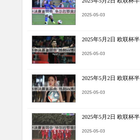
2025年5月2日 欧联
2025-05-03
2025年5月2日 欧联
2025-05-03
2025年5月2日 欧联
2025-05-03
2025年5月2日 欧联
2025-05-03