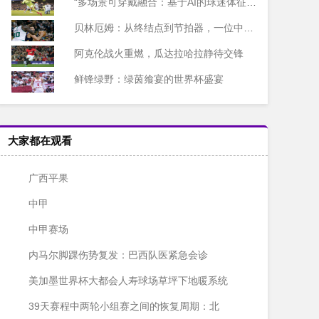
“多场景可穿戴融合：基于AI的球迷体征数据实时整合与智能增强”
贝林厄姆：从终结点到节拍器，一位中场大师的进化论
阿克伦战火重燃，瓜达拉哈拉静待交锋
鲜锋绿野：绿茵飨宴的世界杯盛宴
大家都在观看
广西平果
中甲
中甲赛场
内马尔脚踝伤势复发：巴西队医紧急会诊
美加墨世界杯大都会人寿球场草坪下地暖系统
39天赛程中两轮小组赛之间的恢复周期：北