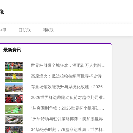
像
中甲
日职联
韩K联
最新资讯
世界杯引爆全城狂欢：酒吧街万人共醉，球迷通宵无眠
高原烽火：瓜达拉哈拉续写世界杯史诗
存量场馆效能跃升与系统化改建：2026世界杯设施升级路径
2026世界杯边裁跑动负荷对越位判罚准确性的实时影响研究
“从突围到争锋：2026世界杯小组赛进攻火力与战力前瞻”
“洲际转场与驻训策略博弈：美加墨世界杯小组赛球队空间配置效率分析”
34场绝杀时刻，76盘命运赌局：世界杯赛制的叙事重构