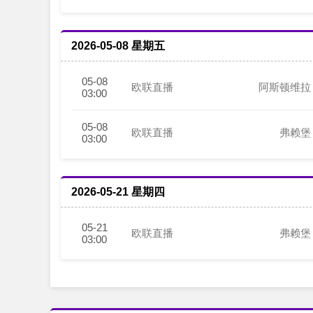
2026-05-08 星期五
05-08
欧联直播
阿斯顿维拉
03:00
05-08
欧联直播
弗赖堡
03:00
2026-05-21 星期四
05-21
欧联直播
弗赖堡
03:00