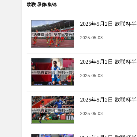
欧联 录像/集锦
2025年5月2日 欧联
2025-05-03
2025年5月2日 欧联
2025-05-03
2025年5月2日 欧联
2025-05-03