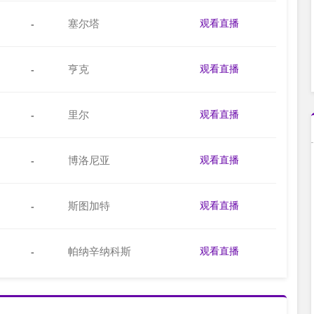
塞尔塔
观看直播
-
亨克
观看直播
-
里尔
观看直播
-
博洛尼亚
观看直播
-
斯图加特
观看直播
-
帕纳辛纳科斯
观看直播
-