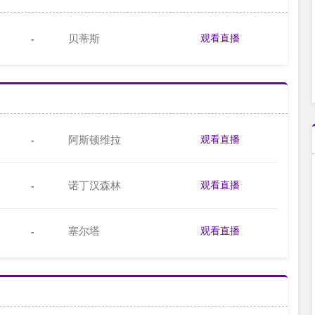
贝蒂斯
观看直播
-
阿斯顿维拉
观看直播
-
诺丁汉森林
观看直播
-
塞尔塔
观看直播
-