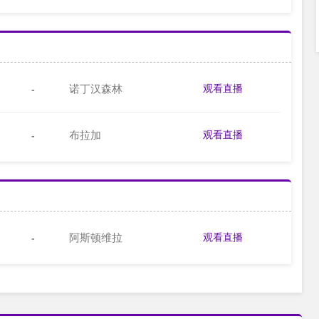
诺丁汉森林
观看直播
-
布拉加
观看直播
-
阿斯顿维拉
观看直播
-