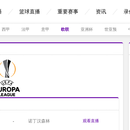
播
篮球直播
重要赛事
资讯
录
西甲
法甲
意甲
欧联
亚洲杯
世亚预
诺丁汉森林
观看直播
-