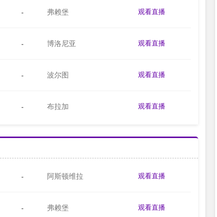
弗赖堡
观看直播
-
博洛尼亚
观看直播
-
波尔图
观看直播
-
布拉加
观看直播
-
阿斯顿维拉
观看直播
-
弗赖堡
观看直播
-